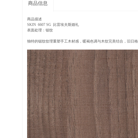
商品信息
商品描述
SKIN 6607 SG 比雷埃夫斯婚礼
表面处理：锯纹
独特的锯纹纹理重塑手工木材感，暖褐色调与木纹完美结合，旧日格